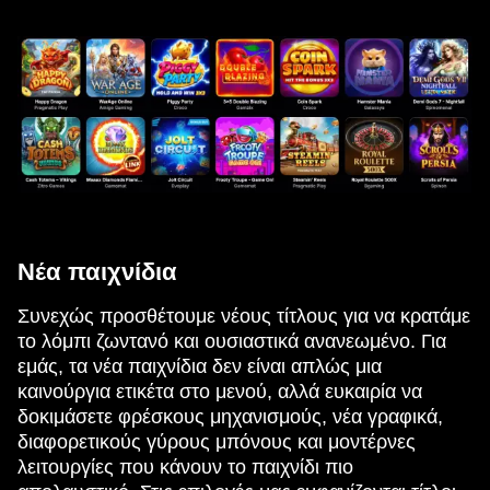
Νέα παιχνίδια
Συνεχώς προσθέτουμε νέους τίτλους για να κρατάμε
το λόμπι ζωντανό και ουσιαστικά ανανεωμένο. Για
εμάς, τα νέα παιχνίδια δεν είναι απλώς μια
καινούργια ετικέτα στο μενού, αλλά ευκαιρία να
δοκιμάσετε φρέσκους μηχανισμούς, νέα γραφικά,
διαφορετικούς γύρους μπόνους και μοντέρνες
λειτουργίες που κάνουν το παιχνίδι πιο