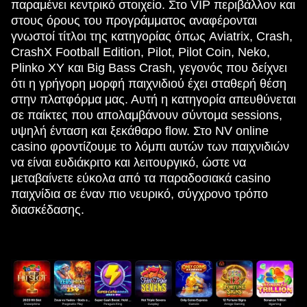
παραμένει κεντρικό στοιχείο. Στο VIP περιβάλλον και
στους όρους του προγράμματος αναφέρονται
γνωστοί τίτλοι της κατηγορίας όπως Aviatrix, Crash,
CrashX Football Edition, Pilot, Pilot Coin, Neko,
Plinko XY και Big Bass Crash, γεγονός που δείχνει
ότι η γρήγορη μορφή παιχνιδιού έχει σταθερή θέση
στην πλατφόρμα μας. Αυτή η κατηγορία απευθύνεται
σε παίκτες που απολαμβάνουν σύντομα sessions,
υψηλή ένταση και ξεκάθαρο flow. Στο NV online
casino φροντίζουμε το λόμπι αυτών των παιχνιδιών
να είναι ευδιάκριτο και λειτουργικό, ώστε να
μεταβαίνετε εύκολα από τα παραδοσιακά casino
παιχνίδια σε έναν πιο νευρικό, σύγχρονο τρόπο
διασκέδασης.