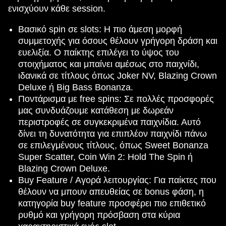
ενισχύουν κάθε session.
Βασικό spin σε slots: Η πιο άμεση μορφή
συμμετοχής για όσους θέλουν γρήγορη δράση και
ευελιξία. Ο παίκτης επιλέγει το ύψος του
στοιχήματος και μπαίνει αμέσως στο παιχνίδι,
ιδανικά σε τίτλους όπως Joker NV, Blazing Crown
Deluxe ή Big Bass Bonanza.
Ποντάρισμα με free spins: Σε πολλές προσφορές
μας συνδυάζουμε κατάθεση με δωρεάν
περιστροφές σε συγκεκριμένα παιχνίδια. Αυτό
δίνει τη δυνατότητα για επιπλέον παιχνίδι πάνω
σε επιλεγμένους τίτλους, όπως Sweet Bonanza
Super Scatter, Coin Win 2: Hold The Spin ή
Blazing Crown Deluxe.
Buy Feature / Αγορά λειτουργίας: Για παίκτες που
θέλουν να μπουν απευθείας σε bonus φάση, η
κατηγορία buy feature προσφέρει πιο επιθετικό
ρυθμό και γρήγορη πρόσβαση στα κύρια