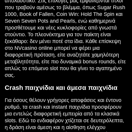
απολαυστικό. Στις επιλογές μας εμφανίζονται τίτλοι
που τραβούν αμέσως το βλέμμα, όπως Sugar Rush
1000, Book of Fallen, Coin Win: Hold The Spin και
Seven Seven Pots and Pearls, ενώ καθημερινά
προσθέτουμε και νέες κυκλοφορίες από γνωστά
στούντιο. Το πλεονέκτημα για τον παίκτη είναι
ξεκάθαρο: δεν μένει ποτέ στα ίδια. Κάθε επίσκεψη
στο NVcasino online μπορεί να φέρει μια
διαφορετική πρόταση, είτε αναζητάτε χαμηλότερη
μεταβλητότητα, είτε πιο δυναμικά bonus rounds, είτε
απλώς το επόμενο slot που θα γίνει το αγαπημένο
σας.
Crash παιχνίδια και άμεσα παιχνίδια
Για όσους θέλουν γρήγορες αποφάσεις και έντονο
ρυθμό, τα crash και instant παιχνίδια προσφέρουν
μια εντελώς διαφορετική εμπειρία από τα κλασικά
slots. Εδώ το ενδιαφέρον χτίζεται σε δευτερόλεπτα,
η δράση είναι άμεση και η αίσθηση ελέγχου