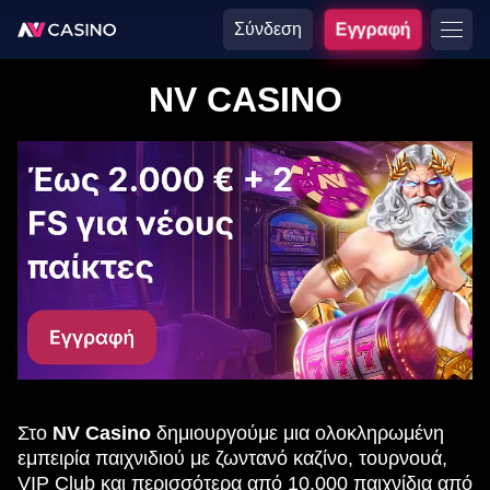
Σύνδεση
Εγγραφή
NV CASINO
Στο
NV Casino
δημιουργούμε μια ολοκληρωμένη
εμπειρία παιχνιδιού με ζωντανό καζίνο, τουρνουά,
VIP Club και περισσότερα από 10.000 παιχνίδια από