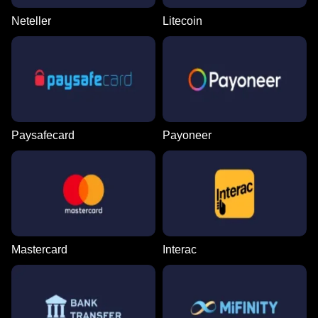
Neteller
Litecoin
Paysafecard
Payoneer
Mastercard
Interac