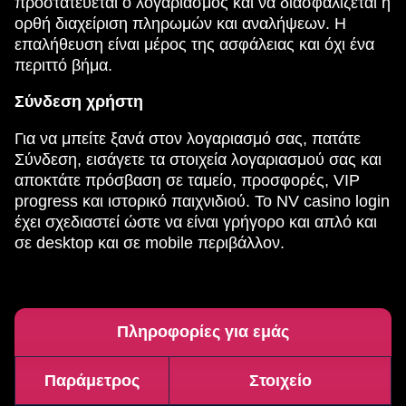
προστατεύεται ο λογαριασμός και να διασφαλίζεται η
ορθή διαχείριση πληρωμών και αναλήψεων. Η
επαλήθευση είναι μέρος της ασφάλειας και όχι ένα
περιττό βήμα.
Σύνδεση χρήστη
Για να μπείτε ξανά στον λογαριασμό σας, πατάτε
Σύνδεση, εισάγετε τα στοιχεία λογαριασμού σας και
αποκτάτε πρόσβαση σε ταμείο, προσφορές, VIP
progress και ιστορικό παιχνιδιού. Το NV casino login
έχει σχεδιαστεί ώστε να είναι γρήγορο και απλό και
σε desktop και σε mobile περιβάλλον.
Πληροφορίες για εμάς
Παράμετρος
Στοιχείο