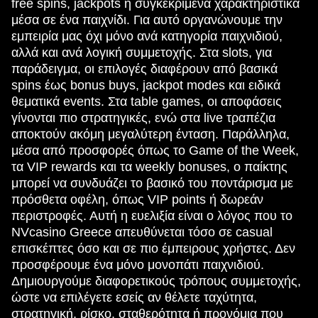
free spins, jackpots ή συγκεκριμένα χαρακτηριστικά
μέσα σε ένα παιχνίδι. Για αυτό οργανώνουμε την
εμπειρία μας όχι μόνο ανά κατηγορία παιχνιδιού,
αλλά και ανά λογική συμμετοχής. Στα slots, για
παράδειγμα, οι επιλογές διαφέρουν από βασικά
spins έως bonus buys, jackpot modes και ειδικά
θεματικά events. Στα table games, οι αποφάσεις
γίνονται πιο στρατηγικές, ενώ στα live τραπέζια
αποκτούν ακόμη μεγαλύτερη ένταση. Παράλληλα,
μέσα από προσφορές όπως το Game of the Week,
τα VIP rewards και τα weekly bonuses, ο παίκτης
μπορεί να συνδυάζει το βασικό του ποντάρισμα με
πρόσθετα οφέλη, όπως VIP points ή δωρεάν
περιστροφές. Αυτή η ευελιξία είναι ο λόγος που το
NVcasino Greece απευθύνεται τόσο σε casual
επισκέπτες όσο και σε πιο έμπειρους χρήστες. Δεν
προσφέρουμε ένα μόνο μονοπάτι παιχνιδιού.
Δημιουργούμε διαφορετικούς τρόπους συμμετοχής,
ώστε να επιλέγετε εσείς αν θέλετε ταχύτητα,
στρατηγική, ρίσκο, σταθερότητα ή προνόμια που